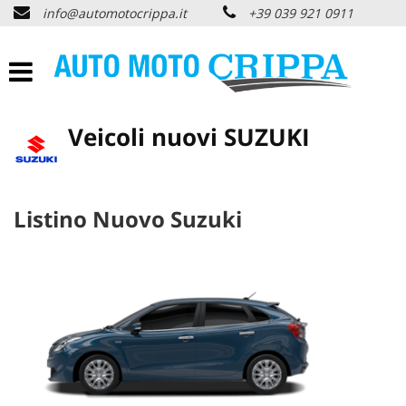
info@automotocrippa.it
+39 039 921 0911
HOME
CHI SIAMO
Veicoli nuovi SUZUKI
LISTA VEICOLI
OFFERTE NOLEGGIO
Listino Nuovo Suzuki
ACQUISTIAMO USATO
ASSISTENZA
PNEUMATICI
CONTATTI