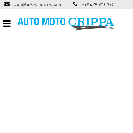
info@automotocrippa.it
+39 039 921 0911
HOME
CHI SIAMO
LISTA VEICOLI
OFFERTE NOLEGGIO
ACQUISTIAMO USATO
ASSISTENZA
PNEUMATICI
CONTATTI