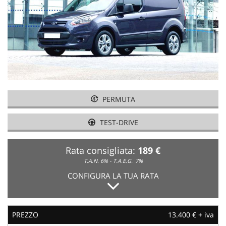
NEWS
AREA COMMERCIANTI
PERMUTA
TEST-DRIVE
Rata consigliata:
189 €
T.A.N. 6% - T.A.E.G.
7%
CONFIGURA LA TUA RATA
PREZZO
13.400 € + iva