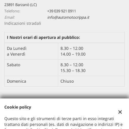
23891 Barzanò (LC)
Telefono:
+39 039 921 0911
Email:
info@automotocrippa.it
Indicazioni stradali
I Nostri orari di apertura al pubblico:
Da Lunedì
8.30 – 12.00
a Venerdì
14.00 – 19.00
Sabato
8.30 – 12.00
15.30 – 18.30
Domenica
Chiuso
Dati fiscali:
Cookie policy
AUTO MOTO CRIPPA SRL
Via IV Novembre , 113, Barzanò (LC)
Questo sito e gli strumenti di terze parti in esso integrati
C.F/P.IVA:
04263470132
trattano dati personali (es. dati di navigazione o indirizzi IP) e