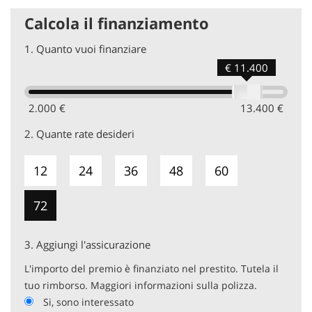
In caso di permuta indica:
Calcola il finanziamento
Targa, chilometri, accessori principali, cambio e stato della
vettura (meglio se con foto allegate). Con queste
1.
Quanto vuoi finanziare
informazioni potremo effettuare una valutazione più
accurata.
€ 11.400
AUTO MOTO CRIPPA DI CRIPPA GABRIELE
2.000 €
13.400 €
2.
Quante rate desideri
Via IV Novembre, 113, 23891 Barzanò LC
Contattaci tramite Telefono: 039 9210911
12
24
36
48
60
Contattaci tramite WhatsApp: +39 3485705308
72
Tutte le nostre autovetture sono scrupolosamente
3.
Aggiungi l'assicurazione
controllate dal nostro team di esperti, prima ancora di
essere proposte alla clientela. La provenienza è certificata,
L'importo del premio è finanziato nel prestito. Tutela il
così come il chilometraggio. Tutte le autovetture sono
tuo rimborso. Maggiori informazioni sulla polizza.
coperte da garanzia come stabilito per legge.
Si, sono interessato