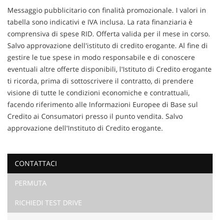
Contattaci
pneumatici invernali/estivi, officina certificata per poter
Messaggio pubblicitario con finalità promozionale. I valori in
effettuare tagliandi su tutte le auto (di qualsiasi marca) fin
tabella sono indicativi e IVA inclusa. La rata finanziaria è
dal primo giorno di vita senza perdere la garanzia legale e
comprensiva di spese RID. Offerta valida per il mese in corso.
anche tagliandi post-garanzia con l’utilizzo di ricambi
Salvo approvazione dell'istituto di credito erogante. Al fine di
originali e con strumenti di diagnosi sempre aggiornati.
gestire le tue spese in modo responsabile e di conoscere
eventuali altre offerte disponibili, l'Istituto di Credito erogante
ti ricorda, prima di sottoscrivere il contratto, di prendere
visione di tutte le condizioni economiche e contrattuali,
facendo riferimento alle Informazioni Europee di Base sul
Credito ai Consumatori presso il punto vendita. Salvo
approvazione dell'Instituto di Credito erogante.
CONTATTACI
PERMUTA
Ho letto e accetto
l'informativa privacy
*
Acconsento al trattamento dei miei dati per finalità di
RICHIEDI TEST DRIVE
marketing