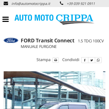
info@automotocrippa.it
+39 039 921 0911
HOME
CHI SIAMO
LISTA VEICOLI
FORD Transit Connect
1.5 TDCi 100CV
MANUALE FURGONE
OFFERTE NOLEGGIO
Stampa
Condividi
ACQUISTIAMO USATO
ASSISTENZA
PNEUMATICI
CONTATTI