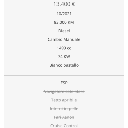
13.400 €
10/2021
83.000 KM
Diesel
Cambio Manuale
1499 cc
74 KW
Bianco pastello
ESP
Navigatore satellitare
Tetto apribile
Interni in pelle
Fari Xenon
Cruise Control