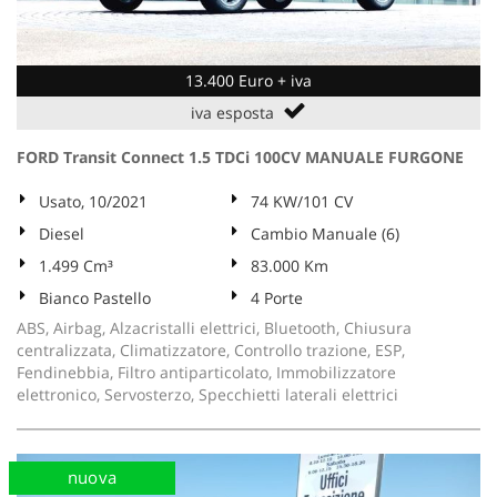
13.400 Euro + iva
iva esposta
FORD Transit Connect 1.5 TDCi 100CV MANUALE FURGONE
Usato, 10/2021
74 KW/101 CV
Diesel
Cambio Manuale (6)
1.499 Cm³
83.000 Km
Bianco Pastello
4 Porte
ABS, Airbag, Alzacristalli elettrici, Bluetooth, Chiusura
centralizzata, Climatizzatore, Controllo trazione, ESP,
Fendinebbia, Filtro antiparticolato, Immobilizzatore
elettronico, Servosterzo, Specchietti laterali elettrici
nuova