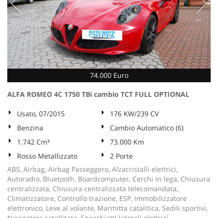
74.000 Euro
ALFA ROMEO 4C 1750 TBi cambio TCT FULL OPTIONAL
Usato, 07/2015
176 KW/239 CV
Benzina
Cambio Automatico (6)
1.742 Cm³
73.000 Km
Rosso Metallizzato
2 Porte
ABS, Airbag, Airbag Passeggero, Alzacristalli elettrici,
Autoradio, Bluetooth, Boardcomputer, Cerchi in lega, Chiusura
centralizzata, Chiusura centralizzata telecomandata,
Climatizzatore, Controllo trazione, ESP, Immobilizzatore
elettronico, Leve al volante, Marmitta catalitica, Sedili sportivi,
Navigatore satellitare, Specchietti laterali elettrici