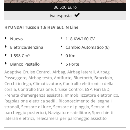
36.500 Euro
iva esposta
HYUNDAI Tucson 1.6 HEV aut. N Line
Nuovo
118 KW/160 CV
Elettrica/Benzina
Cambio Automatico (6)
1.598 Cm³
0 Km
Bianco Pastello
5 Porte
Adaptive Cruise Control, Airbag, Airbag laterali, Airbag
Passeggero, Airbag testa, Antifurto, Bluetooth, Bracciolo,
Cerchi in lega, Climatizzatore, Controllo elettronico della
corsia, Controllo trazione, Cruise Control, ESP, Fari LED,
Frenata d'emergenza assistita, Immobilizzatore elettronico,
Regolazione elettrica sedili, Riconoscimento dei segnali
stradali, Sensore di luce, Sensore di pioggia, Sensori di
parcheggio posteriori, Navigatore satellitare, Specchietti
laterali elettrici, Telecamera per parcheggio assistito