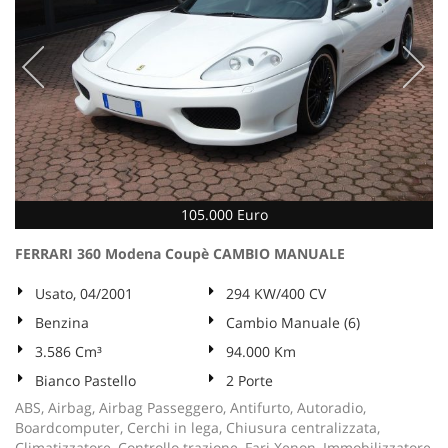
105.000 Euro
FERRARI 360 Modena Coupè CAMBIO MANUALE
Usato, 04/2001
294 KW/400 CV
Benzina
Cambio Manuale (6)
3.586 Cm³
94.000 Km
Bianco Pastello
2 Porte
ABS, Airbag, Airbag Passeggero, Antifurto, Autoradio,
Boardcomputer, Cerchi in lega, Chiusura centralizzata,
Climatizzatore, Controllo trazione, Fari Xenon, Immobilizzatore