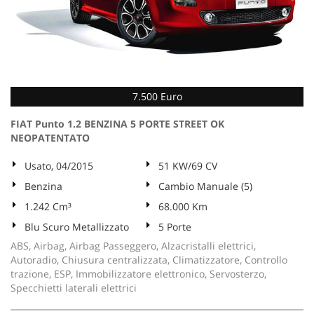
7.500 Euro
FIAT Punto 1.2 BENZINA 5 PORTE STREET OK
NEOPATENTATO
Usato, 04/2015
51 KW/69 CV
Benzina
Cambio Manuale (5)
1.242 Cm³
68.000 Km
Blu Scuro Metallizzato
5 Porte
ABS, Airbag, Airbag Passeggero, Alzacristalli elettrici,
Autoradio, Chiusura centralizzata, Climatizzatore, Controllo
trazione, ESP, Immobilizzatore elettronico, Servosterzo,
Specchietti laterali elettrici