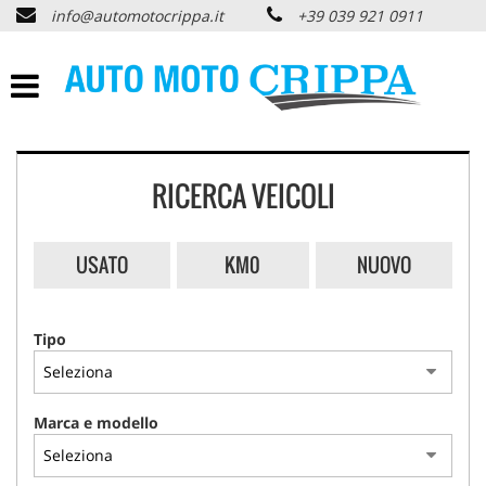
info@automotocrippa.it
+39 039 921 0911
HOME
CHI SIAMO
LISTA VEICOLI
RICERCA VEICOLI
OFFERTE NOLEGGIO
USATO
KM0
NUOVO
ACQUISTIAMO USATO
Tipo
ASSISTENZA
PNEUMATICI
Marca e modello
CONTATTI