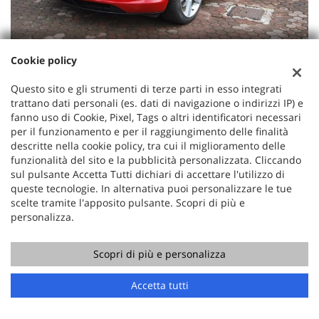
19.900 Euro
Cookie policy
MAZDA RX-8 1.3 WANKEL 231 CV ORIGINALE! KM REALI!
Questo sito e gli strumenti di terze parti in esso integrati
trattano dati personali (es. dati di navigazione o indirizzi IP) e
Usato, 11/2003
170 KW/231 CV
fanno uso di Cookie, Pixel, Tags o altri identificatori necessari
Benzina
Cambio Manuale (6)
per il funzionamento e per il raggiungimento delle finalità
descritte nella cookie policy, tra cui il miglioramento delle
1.308 Cm³
53.000 Km
funzionalità del sito e la pubblicità personalizzata. Cliccando
Rosso Metallizzato
4 Porte
sul pulsante Accetta Tutti dichiari di accettare l'utilizzo di
ABS, Airbag, Airbag laterali, Airbag Passeggero, Alzacristalli
queste tecnologie. In alternativa puoi personalizzare le tue
elettrici, Antifurto, Autoradio, Autoradio digitale,
scelte tramite l'apposito pulsante. Scopri di più e
Boardcomputer, Bracciolo, Cerchi in lega, Chiusura
personalizza.
centralizzata, Chiusura centralizzata telecomandata,
Climatizzatore, Climatizzatore automatico, 2 zone, Controllo
Scopri di più e personalizza
automatico clima, Controllo trazione, Cronologia tagliandi, ESP,
Fari direzionali, Fari Xenon, Fendinebbia, Gomme nuove,
Accetta tutti
Immobilizzatore elettronico, Interni in pelle, Lettore CD, MP3,
Pacchetto sportivo, Parabrezza riscaldabile, Regolazione
elettrica sedili, Sedili riscaldati, Sedili sportivi, Sensori di