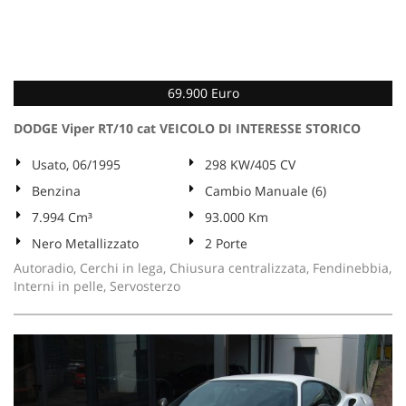
69.900 Euro
DODGE Viper RT/10 cat VEICOLO DI INTERESSE STORICO
Usato, 06/1995
298 KW/405 CV
Benzina
Cambio Manuale (6)
7.994 Cm³
93.000 Km
Nero Metallizzato
2 Porte
Autoradio, Cerchi in lega, Chiusura centralizzata, Fendinebbia,
Interni in pelle, Servosterzo