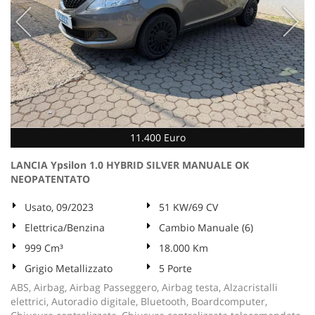
11.400 Euro
LANCIA Ypsilon 1.0 HYBRID SILVER MANUALE OK
NEOPATENTATO
Usato, 09/2023
51 KW/69 CV
Elettrica/Benzina
Cambio Manuale (6)
999 Cm³
18.000 Km
Grigio Metallizzato
5 Porte
ABS, Airbag, Airbag Passeggero, Airbag testa, Alzacristalli
elettrici, Autoradio digitale, Bluetooth, Boardcomputer,