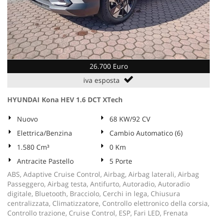
26.700 Euro
iva esposta
HYUNDAI Kona HEV 1.6 DCT XTech
Nuovo
68 KW/92 CV
Elettrica/Benzina
Cambio Automatico (6)
1.580 Cm³
0 Km
Antracite Pastello
5 Porte
ABS, Adaptive Cruise Control, Airbag, Airbag laterali, Airbag
Passeggero, Airbag testa, Antifurto, Autoradio, Autoradio
digitale, Bluetooth, Bracciolo, Cerchi in lega, Chiusura
centralizzata, Climatizzatore, Controllo elettronico della corsia,
Controllo trazione, Cruise Control, ESP, Fari LED, Frenata