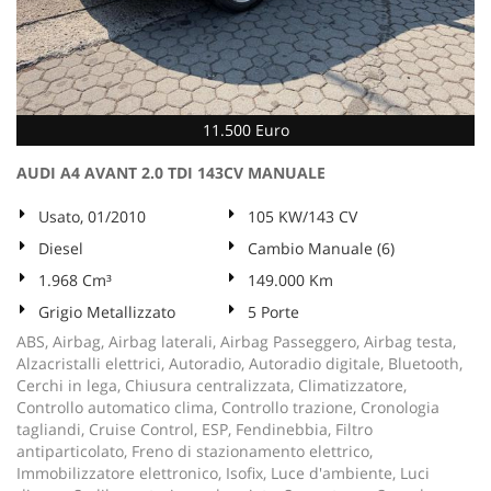
11.500 Euro
AUDI A4 AVANT 2.0 TDI 143CV MANUALE
Usato, 01/2010
105 KW/143 CV
Diesel
Cambio Manuale (6)
1.968 Cm³
149.000 Km
Grigio Metallizzato
5 Porte
ABS, Airbag, Airbag laterali, Airbag Passeggero, Airbag testa,
Alzacristalli elettrici, Autoradio, Autoradio digitale, Bluetooth,
Cerchi in lega, Chiusura centralizzata, Climatizzatore,
Controllo automatico clima, Controllo trazione, Cronologia
tagliandi, Cruise Control, ESP, Fendinebbia, Filtro
antiparticolato, Freno di stazionamento elettrico,
Immobilizzatore elettronico, Isofix, Luce d'ambiente, Luci