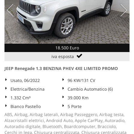
18.500 Euro
iva esposta
JEEP Renegade 1.3 BENZINA PHEV 4XE LIMITED PROMO
Usato, 06/2022
96 KW/131 CV
Elettrica/Benzina
Cambio Automatico (6)
1.332 Cm³
39.000 Km
Bianco Pastello
5 Porte
ABS, Airbag, Airbag laterali, Airbag Passeggero, Airbag testa,
Alzacristalli elettrici, Android Auto, Apple CarPlay, Autoradio,
Autoradio digitale, Bluetooth, Boardcomputer, Bracciolo,
Cerchi in lega, Chiusura centralizzata, Chiusura centralizzata