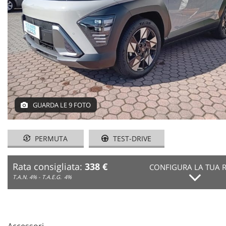
NEWS
AREA COMMERCIANTI
GUARDA LE 9 FOTO
PERMUTA
TEST-DRIVE
Rata consigliata:
338 €
CONFIGURA LA TUA 
T.A.N. 4% - T.A.E.G.
4%