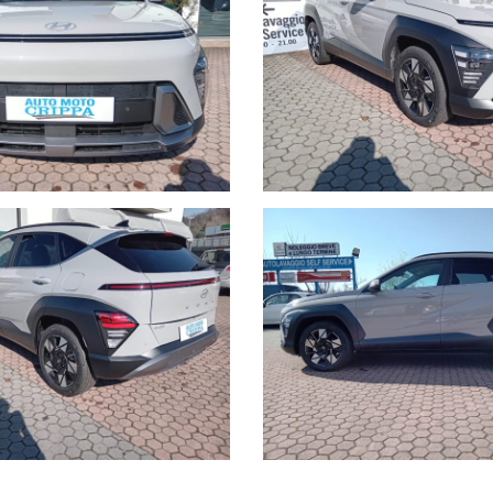
meglio se con foto allegate). Con queste informazioni potremo effe
l nostro team di esperti, prima ancora di essere proposte alla cl
come stabilito per legge.
o tutto tramite un unico sistema di multi-pubblicazione, nonostan
nze circa le dotazioni e gli accessori della vettura, pertanto, c
eme a un Consulente commerciale per fugare eventuali dubbi circa 
tore ed è attrezzata per poter effettuare i tagliandi su tutte le a