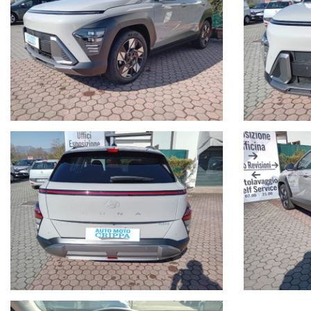
Targa, chilometri, accessori principali e stato della vettura (
AUTO MOTO CRIPPA DI CRIPPA GABRIELE
Via IV Novembre, 113, 23891 Barzanò LC
Contattaci tramite Telefono: 039.9210911
Contattaci tramite WhatsApp: +39 3485705308
Tutte le nostre autovetture sono scrupolosamente controllate da
chilometraggio. Tutte le autovetture sono coperte da garanzia 
Lavorando su diversi portali di comparazione annunci e gestend
annunci di vendita, vi potrebbero essere involontarie incongrue
gentile clientela a verificare l'equipaggiamento dell’auto insi
La nostra officina con salone è presente da oltre 30 anni nel set
perdere la garanzia legale e anche tagliandi post-garanzia.