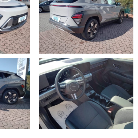
ttuare una valutazione più accurata.
ientela. La provenienza è certificata, così come il
te l’attenzione con la quale cerchiamo di verificare i nostri
he non rappresentano vincolo contrattuale. Invitiamo pertanto la
la dotazione dell’auto inserzionata.
uto (di qualsiasi marca) fin dal primo giorno di vita senza