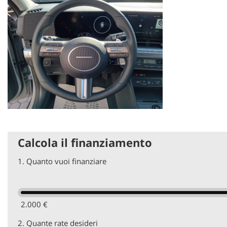
Le attività che siamo in grado di offrire sono: officina, elettr
autoradio e satellitari, carrozzeria auto, servizio carro attrezzi
auto (di qualsiasi marca) fin dal primo giorno di vita senza per
aggiornati.
Calcola il finanziamento
1.
Quanto vuoi finanziare
2.000 €
2.
Quante rate desideri