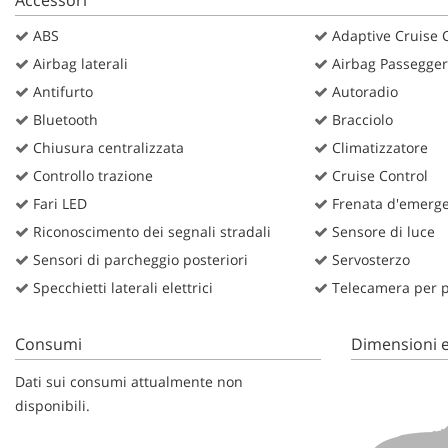
Accessori
ABS
Adaptive Cruise 
Airbag laterali
Airbag Passegge
Antifurto
Autoradio
Bluetooth
Bracciolo
Chiusura centralizzata
Climatizzatore
Controllo trazione
Cruise Control
Fari LED
Frenata d'emergen
Riconoscimento dei segnali stradali
Sensore di luce
Sensori di parcheggio posteriori
Servosterzo
Specchietti laterali elettrici
Telecamera per pa
Consumi
Dimensioni e
Dati sui consumi attualmente non
disponibili.