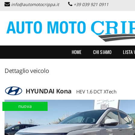
info@automotocrippa.it
+39 039 921 0911
HOME
CHI SIAMO
LISTA VEICOLI
HOME
CHI SIAMO
LISTA 
OFFERTE NOLEGGIO
Dettaglio veicolo
ACQUISTIAMO USATO
HYUNDAI Kona
HEV 1.6 DCT XTech
ASSISTENZA
nuova
PNEUMATICI
CONTATTI