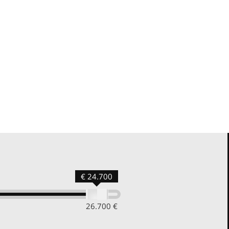
auto, gommista, riparazione condizionatori e cambi automatici, revi
 , sostituzione, riparazione e custodia di pneumatici invernali/estiv
dere la garanzia legale e anche tagliandi post-garanzia con l’utili
€ 24.700
26.700 €