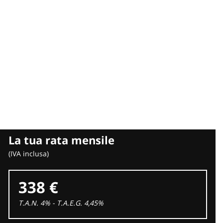
sioni ministeriali, impianti a GPL e metano, antifurti,
i, officina certificata per poter effettuare tagliandi su tutte le
zzo di ricambi originali e con strumenti di diagnosi sempre
La tua rata mensile
(IVA inclusa)
338 €
T.A.N. 4% - T.A.E.G.
4,45
%