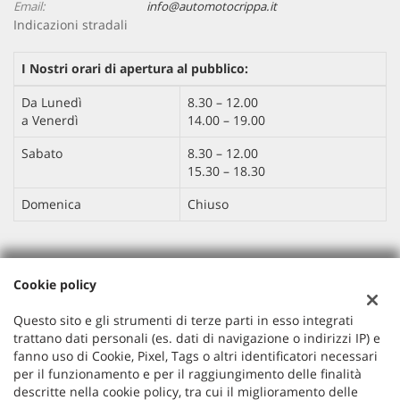
Email:
info@automotocrippa.it
Indicazioni stradali
I Nostri orari di apertura al pubblico:
Da Lunedì
8.30 – 12.00
a Venerdì
14.00 – 19.00
Sabato
8.30 – 12.00
15.30 – 18.30
Domenica
Chiuso
Dati fiscali:
Cookie policy
AUTO MOTO CRIPPA SRL
Via IV Novembre , 113, Barzanò (LC)
Questo sito e gli strumenti di terze parti in esso integrati
C.F/P.IVA:
04263470132
trattano dati personali (es. dati di navigazione o indirizzi IP) e
Registro delle imprese:
LC
fanno uso di Cookie, Pixel, Tags o altri identificatori necessari
per il funzionamento e per il raggiungimento delle finalità
Capitale sociale: €
10.000,00 i.v.
descritte nella cookie policy, tra cui il miglioramento delle