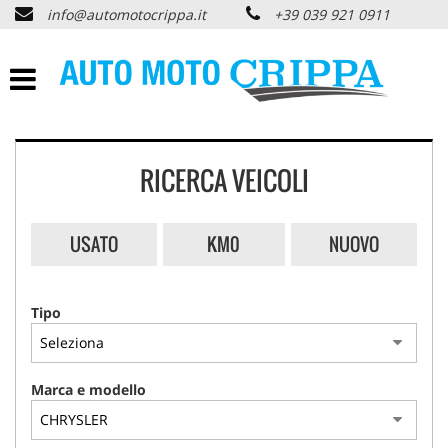
info@automotocrippa.it
+39 039 921 0911
HOME
CHI SIAMO
LISTA VEICOLI
RICERCA VEICOLI
OFFERTE NOLEGGIO
USATO
KM0
NUOVO
ACQUISTIAMO USATO
Tipo
ASSISTENZA
PNEUMATICI
Marca e modello
CONTATTI