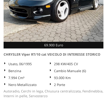
69.900 Euro
CHRYSLER Viper RT/10 cat VEICOLO DI INTERESSE STORICO
Usato, 06/1995
298 KW/405 CV
Benzina
Cambio Manuale (6)
7.994 Cm³
93.000 Km
Nero Metallizzato
2 Porte
Autoradio, Cerchi in lega, Chiusura centralizzata, Fendinebbia,
Interni in pelle, Servosterzo