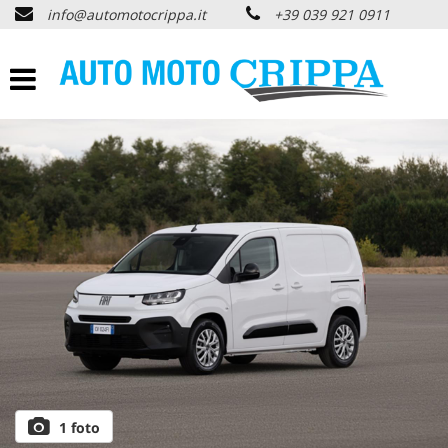
info@automotocrippa.it
+39 039 921 0911
HOME
CHI SIAMO
LISTA VEICOLI
OFFERTE NOLEGGIO
ACQUISTIAMO USATO
ASSISTENZA
PNEUMATICI
1 foto
CONTATTI