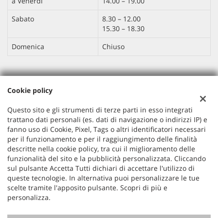
a Venerdì
14.00 – 19.00
Sabato
8.30 – 12.00
15.30 – 18.30
Domenica
Chiuso
Dati fiscali:
Cookie policy
AUTO MOTO CRIPPA SRL
Via IV Novembre , 113, Barzanò (LC)
Questo sito e gli strumenti di terze parti in esso integrati
C.F/P.IVA:
04263470132
trattano dati personali (es. dati di navigazione o indirizzi IP) e
Registro delle imprese:
LC
fanno uso di Cookie, Pixel, Tags o altri identificatori necessari
per il funzionamento e per il raggiungimento delle finalità
Capitale sociale: €
10.000,00 i.v.
descritte nella cookie policy, tra cui il miglioramento delle
funzionalità del sito e la pubblicità personalizzata. Cliccando
sul pulsante Accetta Tutti dichiari di accettare l'utilizzo di
queste tecnologie. In alternativa puoi personalizzare le tue
scelte tramite l'apposito pulsante. Scopri di più e
personalizza.