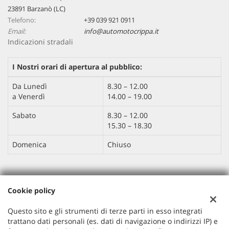
23891 Barzanò (LC)
Telefono:
+39 039 921 0911
Email:
info@automotocrippa.it
Indicazioni stradali
I Nostri orari di apertura al pubblico:
Da Lunedì
8.30 – 12.00
a Venerdì
14.00 – 19.00
Sabato
8.30 – 12.00
15.30 – 18.30
Domenica
Chiuso
Dati fiscali:
Cookie policy
AUTO MOTO CRIPPA SRL
Via IV Novembre , 113, Barzanò (LC)
Questo sito e gli strumenti di terze parti in esso integrati
C.F/P.IVA:
04263470132
trattano dati personali (es. dati di navigazione o indirizzi IP) e