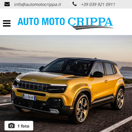
info@automotocrippa.it
+39 039 921 0911
HOME
CHI SIAMO
LISTA VEICOLI
OFFERTE NOLEGGIO
ACQUISTIAMO USATO
ASSISTENZA
PNEUMATICI
1 foto
CONTATTI