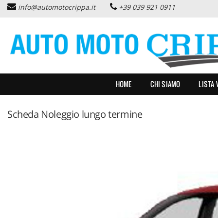
info@automotocrippa.it
+39 039 921 0911
HOME
CHI SIAMO
LISTA VEICOLI
HOME
CHI SIAMO
LISTA 
OFFERTE NOLEGGIO
Scheda Noleggio lungo termine
ACQUISTIAMO USATO
ASSISTENZA
PNEUMATICI
CONTATTI