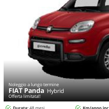
NEWS
AREA COMMERCIANTI
Noleggio a lungo termine
FIAT Panda
Hybrid
Offerta limitata!!
Durata:
48 mesi
Km/anno incl