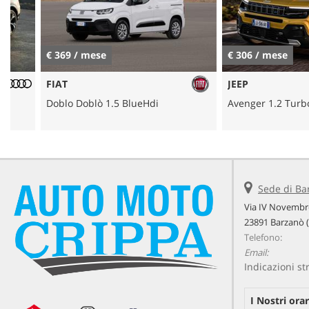
€ 369 / mese
€ 306 / mese
FIAT
JEEP
Doblo Doblò 1.5 BlueHdi
Avenger 1.2 Turbo Sum
Sede di Ba
Via IV Novembre
23891 Barzanò 
Telefono:
Email:
Indicazioni st
I Nostri orar