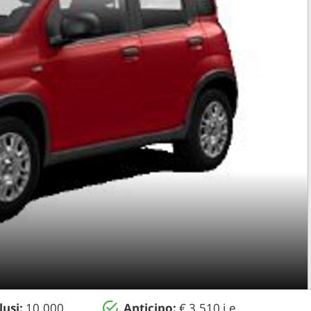
usi:
10.000
Anticipo:
€ 3.510 i.e.