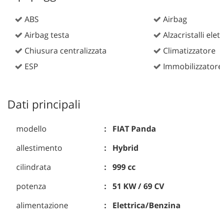
ABS
Airbag
Airbag testa
Alzacristalli elet
Chiusura centralizzata
Climatizzatore
ESP
Immobilizzatore
Dati principali
modello
FIAT Panda
allestimento
Hybrid
cilindrata
999 cc
potenza
51 KW / 69 CV
alimentazione
Elettrica/Benzina