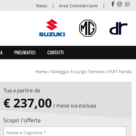
News
Area Commercianti
ZA
PNEUMATICI
CONTATTI
Home
/
Noleggio A Lungo Termine
/
FIAT Panda
Tua a partire da
€ 237,00
/ mese iva esclusa
Scopri l'offerta