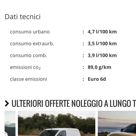
Dati tecnici
consumo urbano
4,7 l/100 km
consumo extraurb.
3,5 l/100 km
consumo comb.
3,9 l/100 km
emissioni co
89,0 g/km
2
classe emissioni
Euro 6d
ULTERIORI OFFERTE NOLEGGIO A LUNGO 