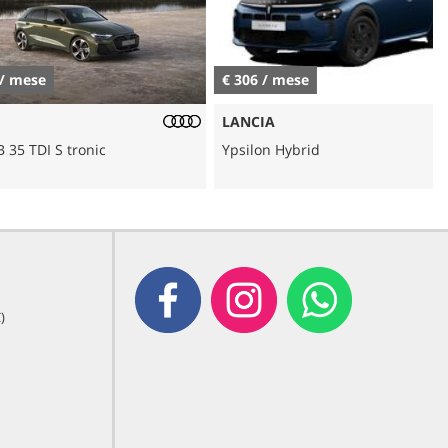
e
€ 306 / mese
LANCIA
I S tronic
Ypsilon Hybrid
)