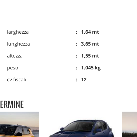
larghezza
1,64 mt
lunghezza
3,65 mt
altezza
1,55 mt
peso
1.045 kg
cv fiscali
12
TERMINE