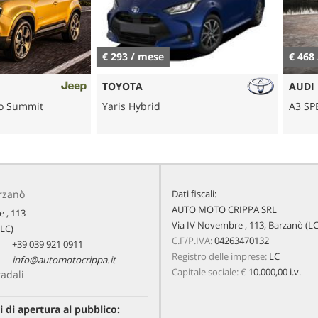
€ 293 / mese
€ 468 / mes
TOYOTA
AUDI
mit
Yaris Hybrid
A3 SPB 35 TD
rzanò
Dati fiscali:
AUTO MOTO CRIPPA SRL
 , 113
Via IV Novembre , 113, Barzanò (LC
(LC)
C.F/P.IVA:
04263470132
+39 039 921 0911
Registro delle imprese:
LC
info@automotocrippa.it
Capitale sociale: €
10.000,00 i.v.
radali
i di apertura al pubblico: