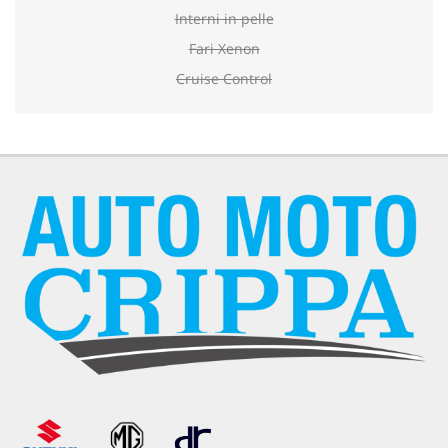
Interni in pelle
Fari Xenon
Cruise Control