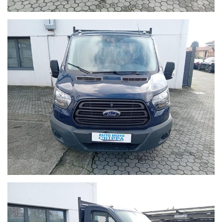
dubbi circa la dotazione dell’auto inserzionata.
La nostra officina con salone è presente da oltre 30 anni nel
settore ed è attrezzata per poter effettuare i tagliandi su
tutte le auto (di qualsiasi marca) fin dal primo giorno di vita
senza perdere la garanzia legale e anche tagliandi post-
garanzia.
Le attività che siamo in grado di offrire sono: officina,
elettrauto, gommista, riparazione condizionatori e cambi
automatici, revisioni ministeriali, impianti a GPL e metano,
antifurti, autoradio e satellitari, carrozzeria auto, servizio
carro attrezzi , sostituzione, riparazione e custodia di
pneumatici invernali/estivi, officina certificata per poter
effettuare tagliandi su tutte le auto (di qualsiasi marca) fin
dal primo giorno di vita senza perdere la garanzia legale e
anche tagliandi post-garanzia con l’utilizzo di ricambi
originali e con strumenti di diagnosi sempre aggiornati.