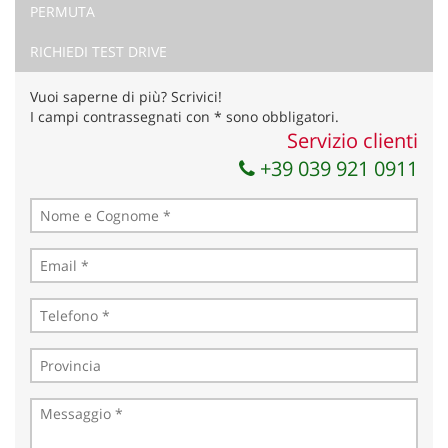
PERMUTA
Ho letto e accetto
l'informativa privacy
*
Acconsento al trattamento dei miei dati per finalità di
RICHIEDI TEST DRIVE
marketing
Vuoi saperne di più? Scrivici!
Invia la tua richiesta
I campi contrassegnati con * sono obbligatori.
Servizio clienti
+39 039 921 0911