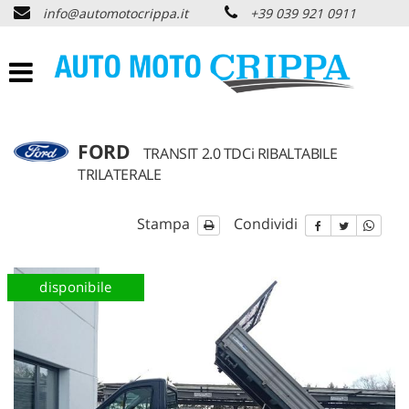
info@automotocrippa.it
+39 039 921 0911
HOME
CHI SIAMO
LISTA VEICOLI
FORD
TRANSIT 2.0 TDCi RIBALTABILE
TRILATERALE
OFFERTE NOLEGGIO
Stampa
Condividi
ACQUISTIAMO USATO
disponibile
ASSISTENZA
PNEUMATICI
CONTATTI