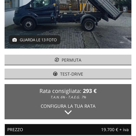
NEWS
AREA COMMERCIANTI
GUARDA LE 13 FOTO
PERMUTA
TEST-DRIVE
Rata consigliata:
293 €
T.A.N. 6% - T.A.E.G.
7%
CONFIGURA LA TUA RATA
PREZZO
19.700 € + iva