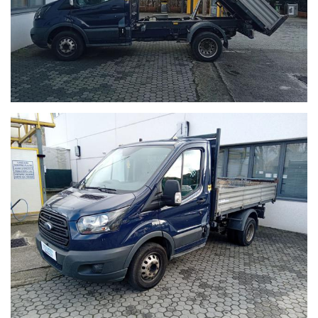
Contattaci tramite Telefono: 039 9210911
Contattaci tramite WhatsApp: +39 3485705308
Tutte le nostre autovetture sono scrupolosamente
controllate dal nostro team di esperti, prima ancora di
essere proposte alla clientela. La provenienza è certificata,
così come il chilometraggio. Tutte le autovetture sono
coperte da garanzia come stabilito per legge.
Lavorando su diversi portali di comparazione annunci e
gestendo tutto tramite un unico sistema di multi-
pubblicazione, nonostante l’attenzione con la quale
cerchiamo di verificare i nostri annunci di vendita, vi
potrebbero essere involontarie incongruenze circa le
dotazioni e gli accessori della vettura, pertanto, che non
rappresentano vincolo contrattuale. Invitiamo pertanto la
gentile clientela a verificare l'equipaggiamento dell’auto
insieme a un Consulente commerciale per fugare eventuali