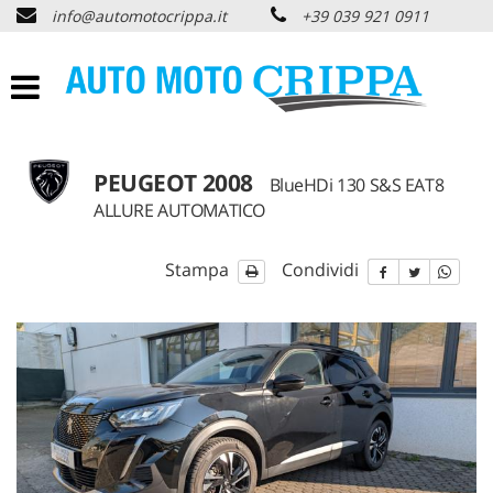
info@automotocrippa.it
+39 039 921 0911
HOME
CHI SIAMO
LISTA VEICOLI
PEUGEOT 2008
BlueHDi 130 S&S EAT8
ALLURE AUTOMATICO
OFFERTE NOLEGGIO
Stampa
Condividi
ACQUISTIAMO USATO
ASSISTENZA
PNEUMATICI
CONTATTI