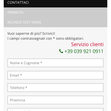
CONTATTACI
PERMUTA
Ho letto e accetto
l'informativa privacy
*
Acconsento al trattamento dei miei dati per finalità di
RICHIEDI TEST DRIVE
marketing
Vuoi saperne di più? Scrivici!
Invia la tua richiesta
I campi contrassegnati con * sono obbligatori.
Servizio clienti
+39 039 921 0911