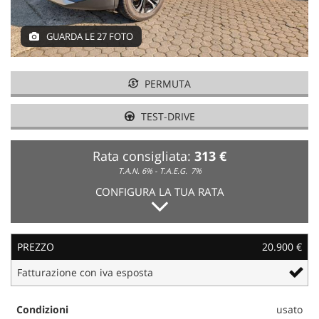
NEWS
GUARDA LE 27 FOTO
AREA COMMERCIANTI
PERMUTA
TEST-DRIVE
Rata consigliata:
313 €
T.A.N. 6% - T.A.E.G.
7%
CONFIGURA LA TUA RATA
PREZZO
20.900 €
Fatturazione con iva esposta
Condizioni
usato