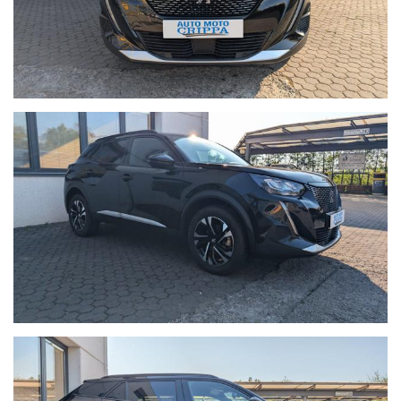
AUTO MOTO CRIPPA DI CRIPPA GABRIELE
Via IV Novembre, 113, 23891 Barzanò LC
Contattaci tramite Telefono: 039.9210911
Contattaci tramite WhatsApp: +39 3485705308
Tutte le nostre autovetture sono scrupolosamente
controllate dal nostro team di esperti, prima ancora di
essere proposte alla clientela. La provenienza è certificata,
così come il chilometraggio. Tutte le autovetture sono
coperte da garanzia come stabilito per legge.
Lavorando su diversi portali di comparazione annunci e
gestendo tutto tramite un unico sistema di multi-
pubblicazione, nonostante l’attenzione con la quale
cerchiamo di verificare i nostri annunci di vendita, vi
potrebbero essere involontarie incongruenze circa le
dotazioni e gli accessori della vettura, pertanto, che non