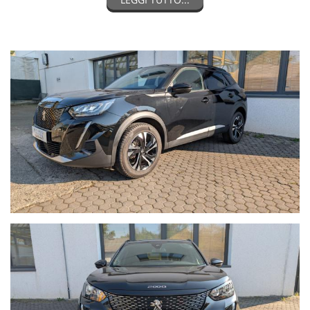
VETTURA UFFICIALE ITALIANA IN PRONTA CONSEGNA
PROMO ALL-INCLUSIVE:
Annuncio promozionale abbinato all'iniziativa #PROMO
ALL-INCLUSIVE che ti permette per questa auto di
beneficiare subito di un extra sconto di 2.000,00 € rispetto
al prezzo di listino che troverai in salone (22.900,00 €).
Offerta Valida con Finanziamento e Assicurazione
Furto/Incendio in sede.
In caso di permuta indicare:
Targa, chilometri, accessori principali e stato della vettura
(meglio se con foto allegate). Con queste informazioni
potremo effettuare una valutazione più accurata.
Contattaci per maggiori informazioni.