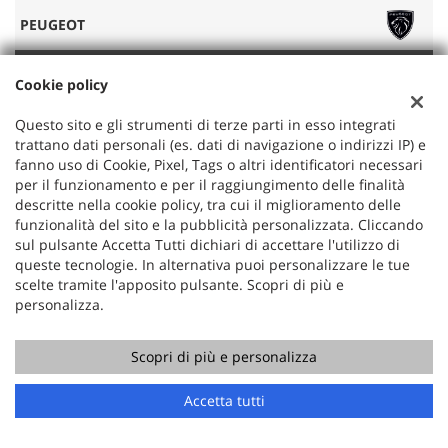
PEUGEOT
2008 BlueHDi 130 S&S EAT8 ALLURE AUTOMATICO
Cookie policy
Questo sito e gli strumenti di terze parti in esso integrati
20.900 €
trattano dati personali (es. dati di navigazione o indirizzi IP) e
fanno uso di Cookie, Pixel, Tags o altri identificatori necessari
01/2023
per il funzionamento e per il raggiungimento delle finalità
47.000 KM
descritte nella cookie policy, tra cui il miglioramento delle
funzionalità del sito e la pubblicità personalizzata. Cliccando
Diesel
sul pulsante Accetta Tutti dichiari di accettare l'utilizzo di
Cambio Automatico
queste tecnologie. In alternativa puoi personalizzare le tue
scelte tramite l'apposito pulsante. Scopri di più e
1499 cc
personalizza.
96 KW
Nero metallizzato
Scopri di più e personalizza
Accetta tutti
ESP
Navigatore satellitare