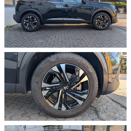
rappresentano vincolo contrattuale. Invitiamo pertanto la
gentile clientela a verificare l'equipaggiamento dell’auto
insieme a un Consulente commerciale per fugare eventuali
dubbi circa la dotazione dell’auto inserzionata.
La nostra officina con salone è presente da oltre 30 anni nel
settore ed è attrezzata per poter effettuare i tagliandi su
tutte le auto (di qualsiasi marca) fin dal primo giorno di vita
senza perdere la garanzia legale e anche tagliandi post-
garanzia.
Le attività che siamo in grado di offrire sono: officina,
elettrauto, gommista, riparazione condizionatori e cambi
automatici, revisioni ministeriali, impianti a GPL e metano,
antifurti, autoradio e satellitari, carrozzeria auto, servizio
carro attrezzi , sostituzione, riparazione e custodia di
pneumatici invernali/estivi, officina certificata per poter
effettuare tagliandi su tutte le auto (di qualsiasi marca) fin
dal primo giorno di vita senza perdere la garanzia legale e
anche tagliandi post-garanzia con l’utilizzo di ricambi
originali e con strumenti di diagnosi sempre aggiornati.