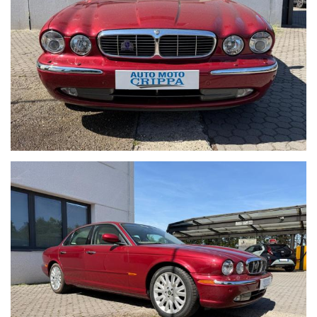
Lavorando su diversi portali di comparazione annunci e
gestendo tutto tramite un unico sistema di multi-
pubblicazione, nonostante l’attenzione con la quale
cerchiamo di verificare i nostri annunci di vendita, vi
potrebbero essere involontarie incongruenze circa le
dotazioni e gli accessori della vettura, pertanto, che non
rappresentano vincolo contrattuale. Invitiamo pertanto la
gentile clientela a verificare l'equipaggiamento dell’auto
insieme a un Consulente commerciale per fugare eventuali
dubbi circa la dotazione dell’auto inserzionata.
La nostra officina con salone è presente da oltre 30 anni nel
settore ed è attrezzata per poter effettuare i tagliandi su
tutte le auto (di qualsiasi marca) fin dal primo giorno di vita
senza perdere la garanzia legale e anche tagliandi post-
garanzia.
Le attività che siamo in grado di offrire sono: officina,
elettrauto, gommista, riparazione condizionatori e cambi
automatici, revisioni ministeriali, impianti a GPL e metano,
antifurti, autoradio e satellitari, carrozzeria auto, servizio
carro attrezzi , sostituzione, riparazione e custodia di