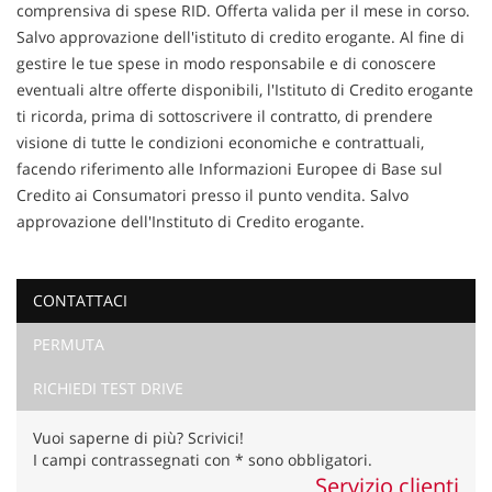
comprensiva di spese RID. Offerta valida per il mese in corso.
Salvo approvazione dell'istituto di credito erogante. Al fine di
gestire le tue spese in modo responsabile e di conoscere
eventuali altre offerte disponibili, l'Istituto di Credito erogante
ti ricorda, prima di sottoscrivere il contratto, di prendere
visione di tutte le condizioni economiche e contrattuali,
facendo riferimento alle Informazioni Europee di Base sul
Credito ai Consumatori presso il punto vendita. Salvo
approvazione dell'Instituto di Credito erogante.
CONTATTACI
PERMUTA
Ho letto e accetto
l'informativa privacy
*
Acconsento al trattamento dei miei dati per finalità di
RICHIEDI TEST DRIVE
marketing
Vuoi saperne di più? Scrivici!
Invia la tua richiesta
I campi contrassegnati con * sono obbligatori.
Servizio clienti