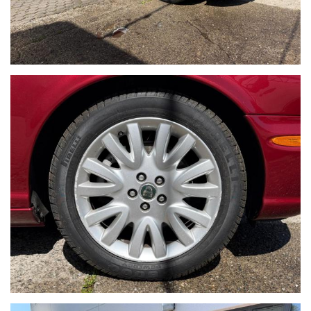
pneumatici invernali/estivi, officina certificata per poter
effettuare tagliandi su tutte le auto (di qualsiasi marca) fin
dal primo giorno di vita senza perdere la garanzia legale e
anche tagliandi post-garanzia con l’utilizzo di ricambi
originali e con strumenti di diagnosi sempre aggiornati.