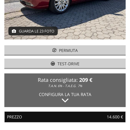
NEWS
GUARDA LE 23 FOTO
AREA COMMERCIANTI
PERMUTA
TEST-DRIVE
Rata consigliata:
209 €
T.A.N. 6% - T.A.E.G.
7%
CONFIGURA LA TUA RATA
PREZZO
14.600 €