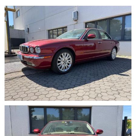
In caso di permuta indica:
Targa, chilometri, accessori principali, cambio e stato della
vettura (meglio se con foto allegate). Con queste
informazioni potremo effettuare una valutazione più
accurata.
AUTO MOTO CRIPPA DI CRIPPA GABRIELE
Via IV Novembre, 113, 23891 Barzanò LC
Contattaci tramite Telefono: 039.9210911
Contattaci tramite WhatsApp: +39 3485705308
Tutte le nostre autovetture sono scrupolosamente
controllate dal nostro team di esperti, prima ancora di
essere proposte alla clientela. La provenienza è certificata,
così come il chilometraggio. Tutte le autovetture sono
coperte da garanzia come stabilito per legge.