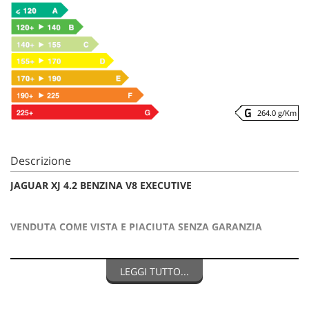
264.0 g/Km
Descrizione
JAGUAR XJ 4.2 BENZINA V8 EXECUTIVE
VENDUTA COME VISTA E PIACIUTA SENZA GARANZIA
VETTURA UFFICIALE ITALIANA IN PRONTA CONSEGNA
LEGGI TUTTO...