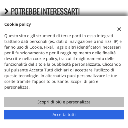
POTREBBE INTERESSARTI
Cookie policy
Questo sito e gli strumenti di terze parti in esso integrati
trattano dati personali (es. dati di navigazione o indirizzi IP) e
fanno uso di Cookie, Pixel, Tags o altri identificatori necessari
per il funzionamento e per il raggiungimento delle finalità
descritte nella cookie policy, tra cui il miglioramento delle
funzionalità del sito e la pubblicità personalizzata. Cliccando
sul pulsante Accetta Tutti dichiari di accettare l'utilizzo di
queste tecnologie. In alternativa puoi personalizzare le tue
scelte tramite l'apposito pulsante. Scopri di più e
JAGUAR
personalizza.
XJ 4.2 BENZINA V8 EXECUTIVE
Scopri di più e personalizza
Chiama
Contatta un consulente
14.600 €
Accetta tutti
01/2004