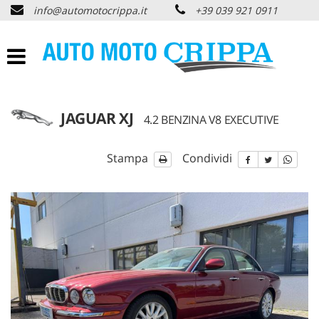
info@automotocrippa.it
+39 039 921 0911
HOME
CHI SIAMO
LISTA VEICOLI
JAGUAR XJ
4.2 BENZINA V8 EXECUTIVE
OFFERTE NOLEGGIO
Stampa
Condividi
ACQUISTIAMO USATO
ASSISTENZA
PNEUMATICI
CONTATTI