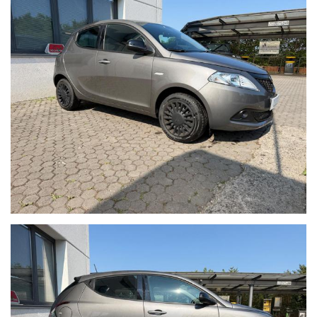
Lavorando su diversi portali di comparazione annunci e
gestendo tutto tramite un unico sistema di multi-
pubblicazione, nonostante l’attenzione con la quale
cerchiamo di verificare i nostri annunci di vendita, vi
potrebbero essere involontarie incongruenze circa le
dotazioni e gli accessori della vettura, pertanto, che non
rappresentano vincolo contrattuale. Invitiamo pertanto la
gentile clientela a verificare l'equipaggiamento dell’auto
insieme a un Consulente commerciale per fugare eventuali
dubbi circa la dotazione dell’auto inserzionata.
La nostra officina con salone è presente da oltre 30 anni nel
settore ed è attrezzata per poter effettuare i tagliandi su
tutte le auto (di qualsiasi marca) fin dal primo giorno di vita
senza perdere la garanzia legale e anche tagliandi post-
garanzia.
Le attività che siamo in grado di offrire sono: officina,
elettrauto, gommista, riparazione condizionatori e cambi
automatici, revisioni ministeriali, impianti a GPL e metano,