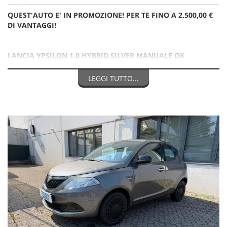
QUEST'AUTO E' IN PROMOZIONE! PER TE FINO A 2.500,00 €
DI VANTAGGI!
LANCIA YPSILON 1.0 HYBRID SILVER MANUALE OK
NEOPATENTATO
LEGGI TUTTO...
VETTURA UFFICIALE ITALIANA IN PRONTA CONSEGNA
PROMO ALL-INCLUSIVE:
Annuncio promozionale abbinato all'iniziativa #PROMO
ALL-INCLUSIVE che ti permette per questa auto di
beneficiare subito di un extra sconto di 2.500,00 € rispetto
al prezzo di listino che troverai in salone (13.900,00 €).
Offerta Valida con Finanziamento e Assicurazione
Furto/Incendio in sede.