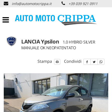
info@automotocrippa.it
+39 039 921 0911
HOME
CHI SIAMO
LISTA VEICOLI
LANCIA Ypsilon
1.0 HYBRID SILVER
MANUALE OK NEOPATENTATO
OFFERTE NOLEGGIO
Stampa
Condividi
ACQUISTIAMO USATO
ASSISTENZA
PNEUMATICI
CONTATTI