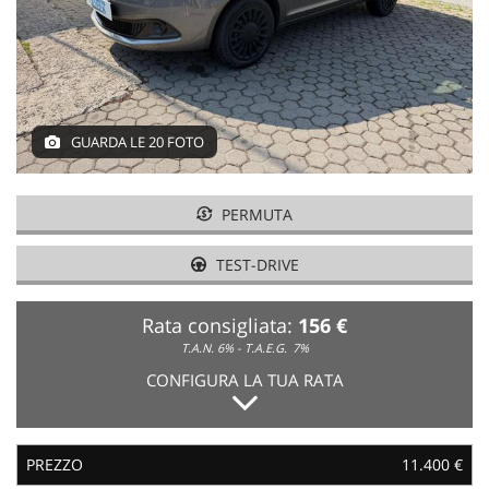
NEWS
AREA COMMERCIANTI
GUARDA LE 20 FOTO
PERMUTA
TEST-DRIVE
Rata consigliata:
156 €
T.A.N. 6% - T.A.E.G.
7%
CONFIGURA LA TUA RATA
PREZZO
11.400 €