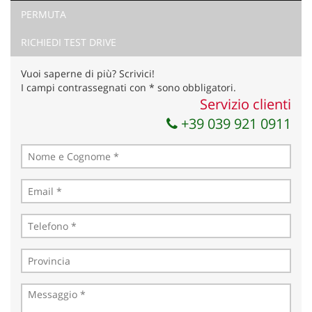
PERMUTA
Ho letto e accetto
l'informativa privacy
*
Acconsento al trattamento dei miei dati per finalità di
RICHIEDI TEST DRIVE
marketing
Vuoi saperne di più? Scrivici!
Invia la tua richiesta
I campi contrassegnati con * sono obbligatori.
Servizio clienti
+39 039 921 0911