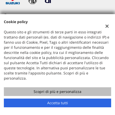
Sede di Barzanò
Cookie policy
Via IV Novembre , 113
23891 Barzanò (LC)
Questo sito e gli strumenti di terze parti in esso integrati
Telefono:
+39 039 921 0911
trattano dati personali (es. dati di navigazione o indirizzi IP) e
Email:
info@automotocrippa.it
fanno uso di Cookie, Pixel, Tags o altri identificatori necessari
Indicazioni stradali
per il funzionamento e per il raggiungimento delle finalità
descritte nella cookie policy, tra cui il miglioramento delle
funzionalità del sito e la pubblicità personalizzata. Cliccando
I Nostri orari di apertura al pubblico:
sul pulsante Accetta Tutti dichiari di accettare l'utilizzo di
Da Lunedì
8.30 – 12.00
queste tecnologie. In alternativa puoi personalizzare le tue
a Venerdì
14.00 – 19.00
scelte tramite l'apposito pulsante. Scopri di più e
personalizza.
Sabato
8.30 – 12.00
15.30 – 18.30
Scopri di più e personalizza
Domenica
Chiuso
Chiama
Contatta un consulente
Accetta tutti