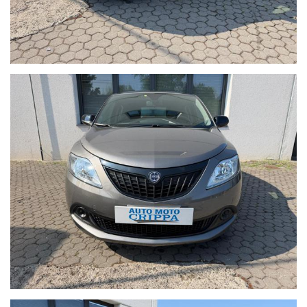
In caso di permuta indicare:
Targa, chilometri, accessori principali e stato della vettura
(meglio se con foto allegate). Con queste informazioni
potremo effettuare una valutazione più accurata.
Contattaci per maggiori informazioni.
AUTO MOTO CRIPPA DI CRIPPA GABRIELE
Via IV Novembre, 113, 23891 Barzanò LC
Contattaci tramite Telefono: 039.9210911
Contattaci tramite WhatsApp: +39 3485705308
Tutte le nostre autovetture sono scrupolosamente
controllate dal nostro team di esperti, prima ancora di
essere proposte alla clientela. La provenienza è certificata,
così come il chilometraggio. Tutte le autovetture sono
coperte da garanzia come stabilito per legge.