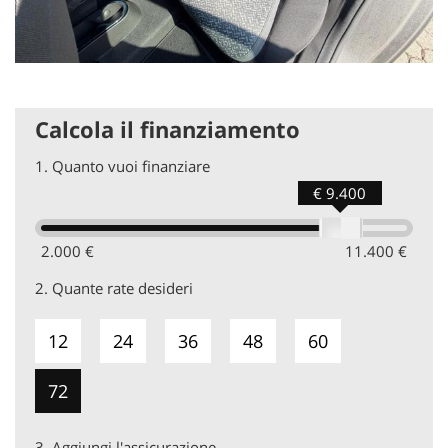
Calcola il finanziamento
1.
Quanto vuoi finanziare
€ 9.400
2.000 €
11.400 €
2.
Quante rate desideri
12
24
36
48
60
72
3.
Aggiungi l'assicurazione