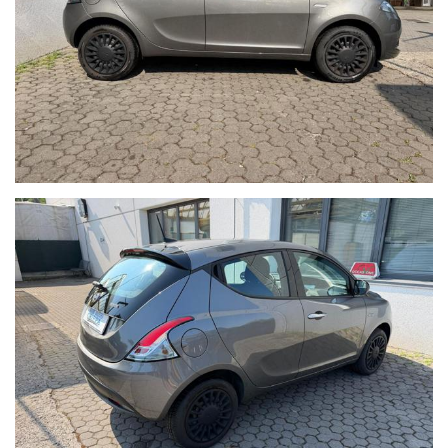
antifurti, autoradio e satellitari, carrozzeria auto, servizio
carro attrezzi , sostituzione, riparazione e custodia di
pneumatici invernali/estivi, officina certificata per poter
effettuare tagliandi su tutte le auto (di qualsiasi marca) fin
dal primo giorno di vita senza perdere la garanzia legale e
anche tagliandi post-garanzia con l’utilizzo di ricambi
originali e con strumenti di diagnosi sempre aggiornati.