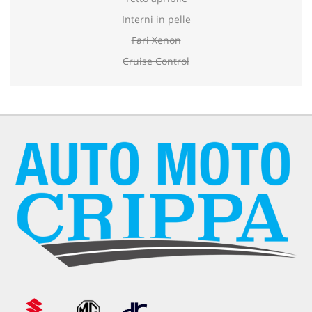
Interni in pelle
Fari Xenon
Cruise Control