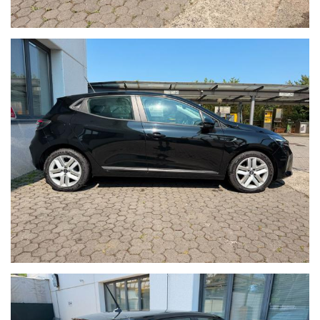
La nostra officina con salone è presente da oltre 30 anni nel
settore ed è attrezzata per poter effettuare i tagliandi su
tutte le auto (di qualsiasi marca) fin dal primo giorno di vita
senza perdere la garanzia legale e anche tagliandi post-
garanzia.
Le attività che siamo in grado di offrire sono: officina,
elettrauto, gommista, riparazione condizionatori e cambi
automatici, revisioni ministeriali, impianti a GPL e metano,
antifurti, autoradio e satellitari, carrozzeria auto, servizio
carro attrezzi , sostituzione, riparazione e custodia di
pneumatici invernali/estivi, officina certificata per poter
effettuare tagliandi su tutte le auto (di qualsiasi marca) fin
dal primo giorno di vita senza perdere la garanzia legale e
anche tagliandi post-garanzia con l’utilizzo di ricambi
originali e con strumenti di diagnosi sempre aggiornati.