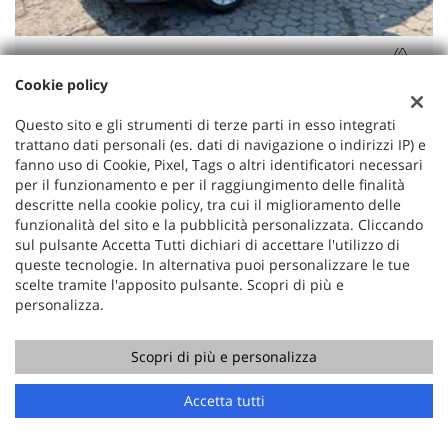
RENAULT
Cookie policy
Clio 1.0 BENZINA SCE EVOLUTION MANUALE OK
Questo sito e gli strumenti di terze parti in esso integrati
NEOPATENTATO
trattano dati personali (es. dati di navigazione o indirizzi IP) e
fanno uso di Cookie, Pixel, Tags o altri identificatori necessari
13.500 €
per il funzionamento e per il raggiungimento delle finalità
descritte nella cookie policy, tra cui il miglioramento delle
06/2025
funzionalità del sito e la pubblicità personalizzata. Cliccando
39.000 KM
sul pulsante Accetta Tutti dichiari di accettare l'utilizzo di
queste tecnologie. In alternativa puoi personalizzare le tue
Benzina
scelte tramite l'apposito pulsante. Scopri di più e
Cambio Manuale
personalizza.
999 cc
Scopri di più e personalizza
49 KW
Nero metallizzato
Chiama
Contatta un consulente
Accetta tutti