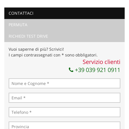
CONTATTACI
PERMUTA
Ho letto e accetto
l'informativa privacy
*
Acconsento al trattamento dei miei dati per finalità di
RICHIEDI TEST DRIVE
marketing
Vuoi saperne di più? Scrivici!
Invia la tua richiesta
I campi contrassegnati con * sono obbligatori.
Servizio clienti
+39 039 921 0911