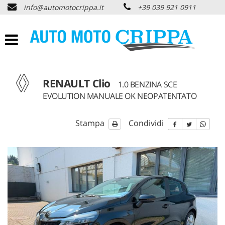
info@automotocrippa.it
+39 039 921 0911
HOME
CHI SIAMO
LISTA VEICOLI
RENAULT Clio
1.0 BENZINA SCE
EVOLUTION MANUALE OK NEOPATENTATO
OFFERTE NOLEGGIO
Stampa
Condividi
ACQUISTIAMO USATO
ASSISTENZA
PNEUMATICI
CONTATTI