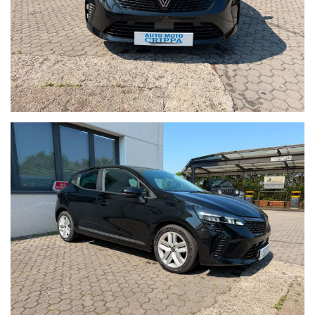
Contattaci tramite Telefono: 039.9210911
Contattaci tramite WhatsApp: +39 3485705308
Tutte le nostre autovetture sono scrupolosamente
controllate dal nostro team di esperti, prima ancora di
essere proposte alla clientela. La provenienza è certificata,
così come il chilometraggio. Tutte le autovetture sono
coperte da garanzia come stabilito per legge.
Lavorando su diversi portali di comparazione annunci e
gestendo tutto tramite un unico sistema di multi-
pubblicazione, nonostante l’attenzione con la quale
cerchiamo di verificare i nostri annunci di vendita, vi
potrebbero essere involontarie incongruenze circa le
dotazioni e gli accessori della vettura, pertanto, che non
rappresentano vincolo contrattuale. Invitiamo pertanto la
gentile clientela a verificare l'equipaggiamento dell’auto
insieme a un Consulente commerciale per fugare eventuali
dubbi circa la dotazione dell’auto inserzionata.