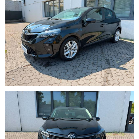
Annuncio promozionale abbinato all'iniziativa #PROMO
ALL-INCLUSIVE che ti permette per questa auto di
beneficiare subito di un extra sconto di 3.000,00 € rispetto
al prezzo di listino che troverai in salone (16.500,00 €).
Offerta Valida con Finanziamento e Assicurazione
Furto/Incendio in sede.
In caso di permuta indicare:
Targa, chilometri, accessori principali e stato della vettura
(meglio se con foto allegate). Con queste informazioni
potremo effettuare una valutazione più accurata.
Contattaci per maggiori informazioni
AUTO MOTO CRIPPA DI CRIPPA GABRIELE
Via IV Novembre, 113, 23891 Barzanò LC