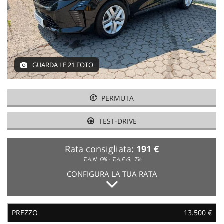
NEWS
AREA COMMERCIANTI
GUARDA LE 21 FOTO
PERMUTA
TEST-DRIVE
Rata consigliata:
191 €
T.A.N. 6% - T.A.E.G.
7%
CONFIGURA LA TUA RATA
PREZZO
13.500 €