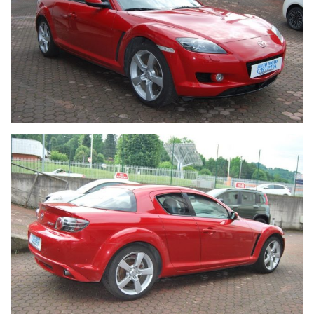
La nostra officina con salone è presente da oltre 30 anni nel
settore ed è attrezzata per poter effettuare i tagliandi su tutte
le auto (di qualsiasi marca) fin dal primo giorno di vita senza
perdere la garanzia legale e anche tagliandi post-garanzia.
Le attività che siamo in grado di offrire sono: officina,
elettrauto, gommista, riparazione condizionatori e cambi
automatici, revisioni ministeriali, impianti a GPL e metano,
antifurti, autoradio e satellitari, carrozzeria auto, servizio
carro attrezzi , sostituzione, riparazione e custodia di
pneumatici invernali/estivi, officina certificata per poter
effettuare tagliandi su tutte le auto (di qualsiasi marca) fin dal
primo giorno di vita senza perdere la garanzia legale e anche
tagliandi post-garanzia con l’utilizzo di ricambi originali e con
strumenti di diagnosi sempre aggiornati.
Potrete visitarci a Barzanò, in via IV Novembre 113 e il nostro
numero di telefono è 039-9210911.
I nostri orari di apertura sono dal lunedì al venerdì dalle 9:00
alle 12:00 e dalle 14:30 alle 19:00 mentre il sabato dalle 9:00
alle 12:00 e dalle 15:30 alle 18:30.