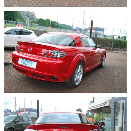
Vi invitiamo a contattare telefonicamente i nostri uffici per
informarvi sulla disponibilità della vettura e la conferma degli
optional indicati nell'inserzione, tenendo presente che
utilizziamo un programma automatizzato per il caricamento
degli annunci e potrebbero esserci delle incongruenze
nell'annuncio stesso.
Si declina ogni responsabilità per eventuali involontarie
incongruenze, che non rappresentano un impegno
contrattuale.