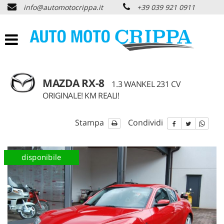
info@automotocrippa.it
+39 039 921 0911
HOME
CHI SIAMO
LISTA VEICOLI
MAZDA RX-8
1.3 WANKEL 231 CV
ORIGINALE! KM REALI!
OFFERTE NOLEGGIO
Stampa
Condividi
ACQUISTIAMO USATO
disponibile
ASSISTENZA
PNEUMATICI
CONTATTI