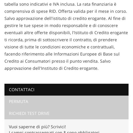
tabella sono indicativi e IVA inclusa. La rata finanziaria è
comprensiva di spese RID. Offerta valida per il mese in corso.
Salvo approvazione dell'istituto di credito erogante. Al fine di
gestire le tue spese in modo responsabile e di conoscere
eventuali altre offerte disponibili, l'Istituto di Credito erogante
ti ricorda, prima di sottoscrivere il contratto, di prendere
visione di tutte le condizioni economiche e contrattuali,
facendo riferimento alle Informazioni Europee di Base sul
Credito ai Consumatori presso il punto vendita. Salvo
approvazione dell'Instituto di Credito erogante.
CONTATTACI
PERMUTA
Ho letto e accetto
l'informativa privacy
*
Acconsento al trattamento dei miei dati per finalità di
RICHIEDI TEST DRIVE
marketing
Vuoi saperne di più? Scrivici!
Invia la tua richiesta
I campi contrassegnati con * sono obbligatori.