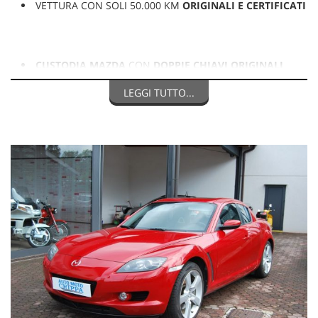
VETTURA CON SOLI 50.000 KM
ORIGINALI E CERTIFICATI
CUSTODIA MAZDA
CON
DOPPIE CHIAVI ORIGINALI
LEGGI TUTTO...
MOTORE ORIGINALE CON KM ORIGINALI
GOMME NUOVE
E
TAGLIANDO GIA' ESEGUITO
PRONTA ALL'USO
AUTO VENDUTA CON LA FORMULA
VISTA E PIACIUTA