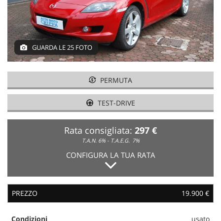
NEWS
GUARDA LE 25 FOTO
AREA COMMERCIANTI
PERMUTA
TEST-DRIVE
Rata consigliata:
297 €
T.A.N. 6% - T.A.E.G.
7%
CONFIGURA LA TUA RATA
PREZZO
19.900 €
Condizioni
usato