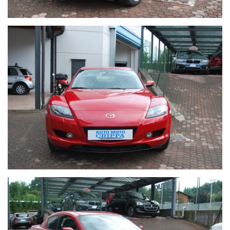
SENZA GARANZIA.
LE NOSTRE VETTURE VENGONO
LAVATE, LUCIDATE ED
IGIENIZZATE
INTERNAMENTE DA PERSONALE ESPERTO E
VENGONO CONSEGNATE CON TUTTI I CONTROLLI
MECCANICI EFFETTUATI.
AUTO VISIONABILE PRESSO LA NOSTRA
CONCESSIONARIA
, SI RICEVE SU APPUNTAMENTO
,
TELEFONARE AL NUMERO:
039/9210911
.
POSSIBILITA' DI
TEST-DRIVE
SU APPUNTAMENTO.