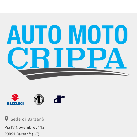
Sede di Barzanò
Via IV Novembre , 113
23891 Barzanò (LC)