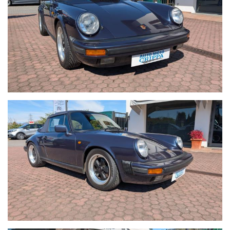
Tutte le nostre autovetture sono scrupolosamente
controllate dal nostro team di esperti, prima ancora di
essere proposte alla clientela. La provenienza è certificata,
così come il chilometraggio. Tutte le autovetture sono
coperte da garanzia come stabilito per legge.
Lavorando su diversi portali di comparazione annunci e
gestendo tutto tramite un unico sistema di multi-
pubblicazione, nonostante l’attenzione con la quale
cerchiamo di verificare i nostri annunci di vendita, vi
potrebbero essere involontarie incongruenze circa le
dotazioni e gli accessori della vettura, pertanto, che non
rappresentano vincolo contrattuale. Invitiamo pertanto la
gentile clientela a verificare l'equipaggiamento dell’auto
insieme a un Consulente commerciale per fugare eventuali
dubbi circa la dotazione dell’auto inserzionata.
La nostra officina con salone è presente da oltre 30 anni nel