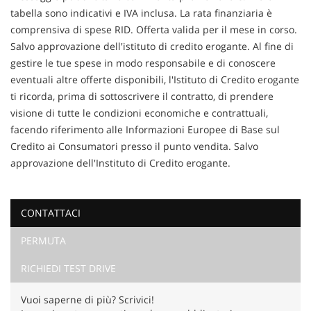
tabella sono indicativi e IVA inclusa. La rata finanziaria è
comprensiva di spese RID. Offerta valida per il mese in corso.
Salvo approvazione dell'istituto di credito erogante. Al fine di
gestire le tue spese in modo responsabile e di conoscere
eventuali altre offerte disponibili, l'Istituto di Credito erogante
ti ricorda, prima di sottoscrivere il contratto, di prendere
visione di tutte le condizioni economiche e contrattuali,
facendo riferimento alle Informazioni Europee di Base sul
Credito ai Consumatori presso il punto vendita. Salvo
approvazione dell'Instituto di Credito erogante.
CONTATTACI
PERMUTA
Ho letto e accetto
l'informativa privacy
*
Acconsento al trattamento dei miei dati per finalità di
RICHIEDI TEST DRIVE
marketing
Vuoi saperne di più? Scrivici!
Invia la tua richiesta