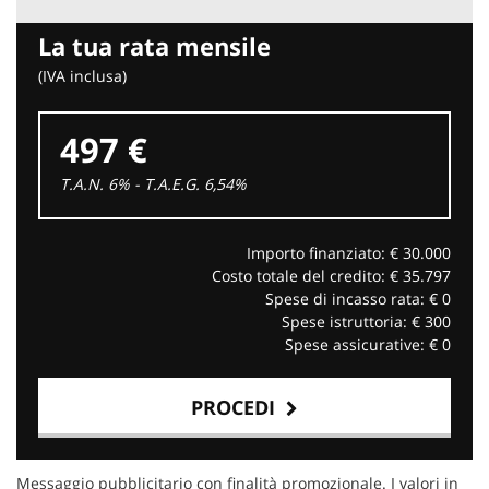
La tua rata mensile
(IVA inclusa)
497 €
T.A.N. 6% - T.A.E.G.
6,54
%
Importo finanziato: €
30.000
Costo totale del credito: €
35.797
Spese di incasso rata: €
0
Spese istruttoria: €
300
Spese assicurative: €
0
PROCEDI
Contattaci
Messaggio pubblicitario con finalità promozionale. I valori in