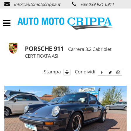
info@automotocrippa.it
+39 039 921 0911
HOME
CHI SIAMO
LISTA VEICOLI
PORSCHE 911
Carrera 3.2 Cabriolet
CERTIFICATA ASI
OFFERTE NOLEGGIO
Stampa
Condividi
ACQUISTIAMO USATO
ASSISTENZA
PNEUMATICI
CONTATTI