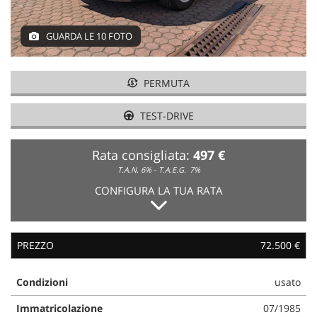
NEWS
GUARDA LE 10 FOTO
AREA COMMERCIANTI
PERMUTA
TEST-DRIVE
Rata consigliata:
497 €
T.A.N. 6% - T.A.E.G.
7%
CONFIGURA LA TUA RATA
PREZZO
72.500 €
Condizioni
usato
Immatricolazione
07/1985