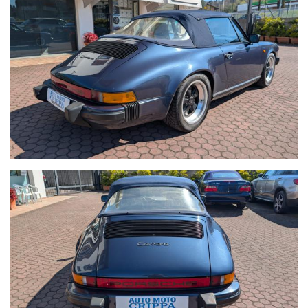
settore ed è attrezzata per poter effettuare i tagliandi su
tutte le auto (di qualsiasi marca) fin dal primo giorno di vita
senza perdere la garanzia legale e anche tagliandi post-
garanzia.
Le attività che siamo in grado di offrire sono: officina,
elettrauto, gommista, riparazione condizionatori e cambi
automatici, revisioni ministeriali, impianti a GPL e metano,
antifurti, autoradio e satellitari, carrozzeria auto, servizio
carro attrezzi , sostituzione, riparazione e custodia di
pneumatici invernali/estivi, officina certificata per poter
effettuare tagliandi su tutte le auto (di qualsiasi marca) fin
dal primo giorno di vita senza perdere la garanzia legale e
anche tagliandi post-garanzia con l’utilizzo di ricambi
originali e con strumenti di diagnosi sempre aggiornati.