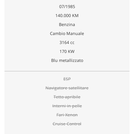
07/1985
140.000 KM
Benzina
Cambio Manuale
3164 cc
170 KW
Blu metallizzato
ESP
Navigatore satellitare
Tetto apribile
Interni in pelle
Fari Xenon
Cruise Control