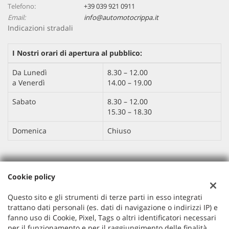
Telefono:
+39 039 921 0911
Email:
info@automotocrippa.it
Indicazioni stradali
I Nostri orari di apertura al pubblico:
Da Lunedì
8.30 – 12.00
a Venerdì
14.00 – 19.00
Sabato
8.30 – 12.00
15.30 – 18.30
Domenica
Chiuso
Dati fiscali:
Cookie policy
AUTO MOTO CRIPPA SRL
Via IV Novembre , 113, Barzanò (LC)
Questo sito e gli strumenti di terze parti in esso integrati
C.F/P.IVA:
04263470132
trattano dati personali (es. dati di navigazione o indirizzi IP) e
Registro delle imprese:
LC
fanno uso di Cookie, Pixel, Tags o altri identificatori necessari
per il funzionamento e per il raggiungimento delle finalità
Capitale sociale: €
10.000,00 i.v.